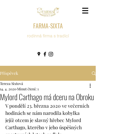
FARMA-SIXTA
rodinná firma s tradicí
Příspěvek
Tereza Sixtová
14. 4. 2020
Minut čtení: 1
Mylord Carthago má dceru na Obroku
V pondělí 23. března 2020 ve večerních 
hodinách se nám narodila kobylka 
jejíž otcem je slavný hřebec Mylord 
Carthago, kterého v jeho úspěšných 